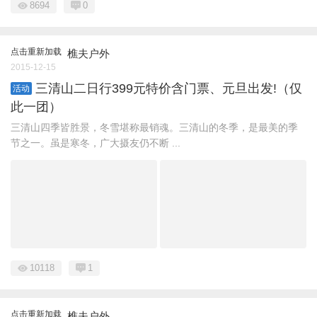
8694
0
点击重新加载
樵夫户外
2015-12-15
三清山二日行399元特价含门票、元旦出发!（仅
活动
此一团）
三清山四季皆胜景，冬雪堪称最销魂。三清山的冬季，是最美的季
节之一。虽是寒冬，广大摄友仍不断 ...
10118
1
点击重新加载
樵夫户外