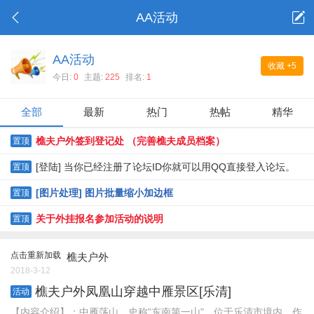
AA活动
AA活动
收藏
+5
今日:
0
主题:
225
排名:
1
全部
最新
热门
热帖
精华
樵夫户外签到登记处 （完善樵夫成员档案）
置顶
[登陆] 当你已经注册了论坛ID你就可以用QQ直接登入论坛。
置顶
[图片处理] 图片批量缩小加边框
置顶
关于外挂报名参加活动的说明
置顶
点击重新加载
樵夫户外
2018-3-12
樵夫户外凤凰山穿越中雁景区[乐清]
活动
【内容介绍】：中雁荡山，史称"东南第一山"，位于乐清市境内。作