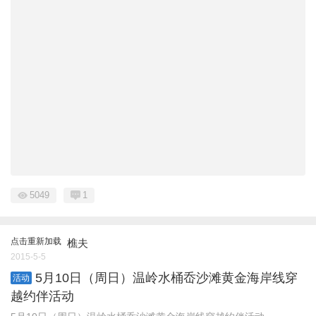
5049
1
点击重新加载
樵夫
2015-5-5
5月10日（周日）温岭水桶岙沙滩黄金海岸线穿
活动
越约伴活动