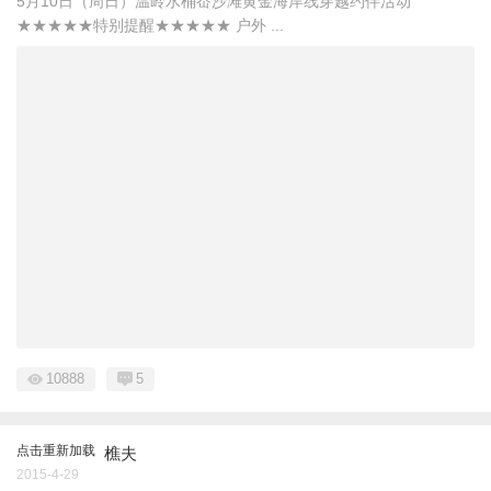
5月10日（周日）温岭水桶岙沙滩黄金海岸线穿越约伴活动
★★★★★特别提醒★★★★★ 户外 ...
10888
5
点击重新加载
樵夫
2015-4-29