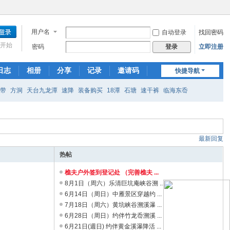
用户名
自动登录
找回密码
开始
密码
立即注册
登录
日志
相册
分享
记录
邀请码
快捷导航
扁带
方洞
天台九龙潭
速降
装备购买
18潭
石塘
速干裤
临海东岙
最新回复
热帖
樵夫户外签到登记处 （完善樵夫 ...
8月1日（周六）乐清巨坑庵峡谷溯 ...
6月14日（周日）中雁景区穿越约 ...
7月18日（周六）黄坑峡谷溯溪瀑 ...
6月28日（周日）约伴竹龙岙溯溪 ...
6月21日(週日) 约伴黄金溪瀑降活 ...