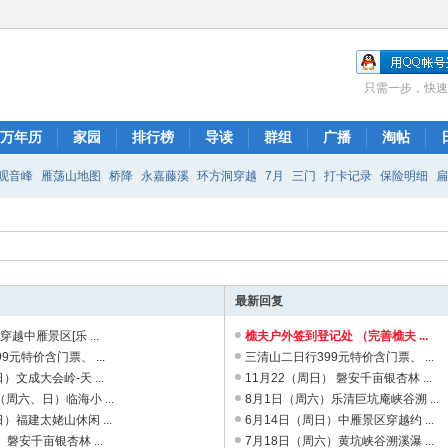
只需一步，快速
万年历
家园
排行榜
导读
群组
广播
淘帖
观音峰
雁荡山地图
桥降
永嘉藤溪
环方洞穿越
7月
三门
打卡记录
保险明细
岸线
乐清十里峡谷
最新回复
越中雁景区[乐 ...
樵夫户外签到登记处 （完善樵夫 ...
9元特价含门票、 ...
三清山二日行399元特价含门票、 ...
）文成大会岭-天 ...
11月22（周日） 磐安千亩银杏林 ...
（周六、日）临海小 ...
8月1日（周六）乐清巨坑庵峡谷溯 ...
日）福建太姥山休闲 ...
6月14日（周日）中雁景区穿越约 ...
 磐安千亩银杏林 ...
7月18日（周六）黄坑峡谷溯溪瀑 ...