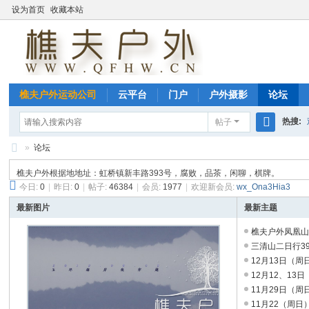
设为首页
收藏本站
樵夫户外运动公司
云平台
门户
户外摄影
论坛
热搜:
帖子
搜
»
论坛
玉环海
索
雁
樵夫户外根据地地址：虹桥镇新丰路393号，腐败，品茶，闲聊，棋牌。
荡
今日:
0
|
昨日:
0
|
帖子:
46384
|
会员:
1977
|
欢迎新会员:
wx_Ona3Hia3
山
最新图片
最新主题
户
樵夫户外凤凰山穿
三清山二日行39
外
12月13日（周日
--
12月12、13日
樵
11月29日（周
11月22（周日）
夫