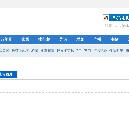
只需一步，快速
万年历
家园
排行榜
导读
群组
广播
淘帖
观音峰
雁荡山地图
桥降
永嘉藤溪
环方洞穿越
7月
三门
打卡记录
保险明细
岸线
乐清十里峡谷
上传图片