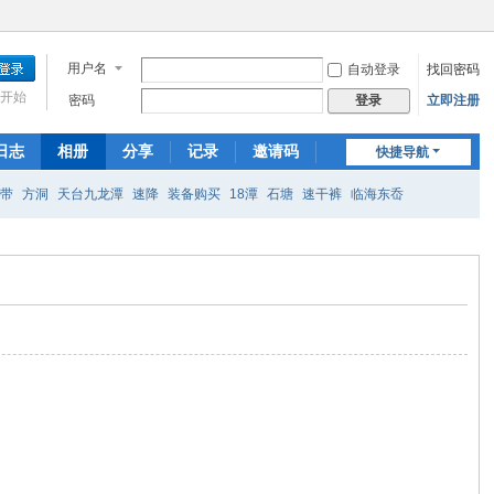
用户名
自动登录
找回密码
开始
密码
立即注册
登录
日志
相册
分享
记录
邀请码
快捷导航
扁带
方洞
天台九龙潭
速降
装备购买
18潭
石塘
速干裤
临海东岙