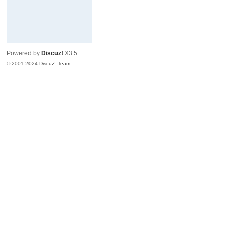
户
外
Powered by
Discuz!
X3.5
© 2001-2024
Discuz! Team
.