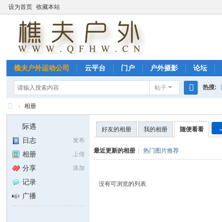
设为首页
收藏本站
樵夫户外运动公司
云平台
门户
户外摄影
论坛
热搜:
帖子
搜
›
相册
玉环海
索
雁
际遇
好友的相册
我的相册
随便看看
荡
日志
发布
山
最近更新的相册
|
热门图片推荐
相册
上传
户
分享
添加
外
记录
没有可浏览的列表
--
广播
樵
夫