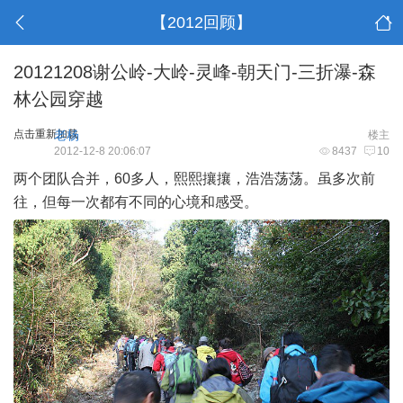
【2012回顾】
20121208谢公岭-大岭-灵峰-朝天门-三折瀑-森
林公园穿越
点击重新加载
老杨
楼主
2012-12-8 20:06:07
8437
10
两个团队合并，60多人，熙熙攘攘，浩浩荡荡。虽多次前
往，但每一次都有不同的心境和感受。