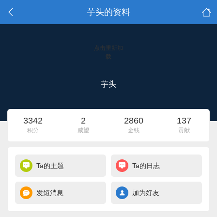
芋头的资料
点击重新加
载
芋头
3342
2
2860
137
积分
威望
金钱
贡献
Ta的主题
Ta的日志
发短消息
加为好友