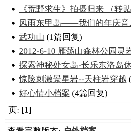
《荒野求生》拍摄归来 （转贴
风雨东甲岛——我们的年庆音
武功山
(1篇回复)
2012-6-10 雁荡山森林公
探索神秘处女岛-长乐东洛岛
惊险刺激景星岩--天柱岩穿越
好心情小档案
(4篇回复)
页:
[1]
查看完整版本:
户外档案